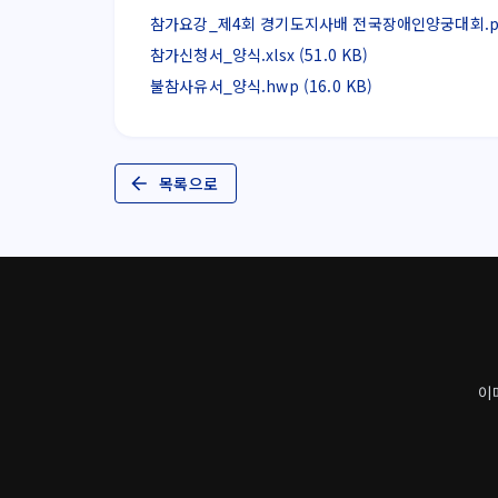
참가요강_제4회 경기도지사배 전국장애인양궁대회.pdf (
참가신청서_양식.xlsx (51.0 KB)
불참사유서_양식.hwp (16.0 KB)
목록으로
이메