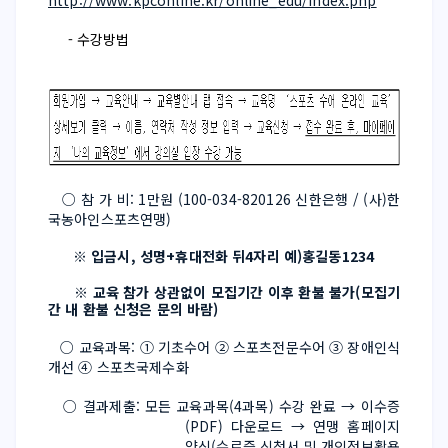
http://www.kpconline.kr/online_edu/index.php
- 수강방법
   ○ 참 가 비: 1만원 (100-034-820126 신한은행 / (사)한
국농아인스포츠연맹)
 ※ 입금시, 성명+휴대전화 뒤4자리 예)홍길동1234
      ※ 교육 참가 상관없이 모집기간 이후 환불 불가(모집기
간 내 환불 신청은 문의 바람)
   ○ 교육과목: ① 기
초수어 ② 스포츠전문수어 ③ 장애인식
개선 ④ 스포츠국제수화
   ○ 결과제출: 모든 교육과목(4과목) 수강 완료 → 이수증
(PDF) 다운로드 → 연맹 홈페이지 
양식(수료증 신청서 및 개인정보활용