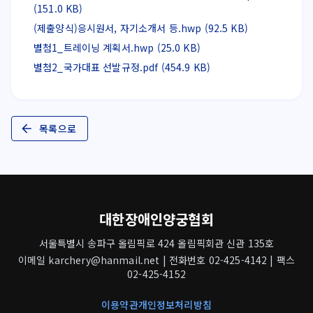
(151.0 KB)
(제출양식)응시원서, 자기소개서 등.hwp (92.5 KB)
별첨1_트레이닝 계획서.hwp (25.0 KB)
별첨2_국가대표 선발규정.pdf (454.9 KB)
목록으로
대한장애인양궁협회
서울특별시 송파구 올림픽로 424 올림픽회관 신관 135호
이메일 karchery@hanmail.net | 전화번호 02-425-4142 | 팩스
02-425-4152
이용약관
개인정보처리방침