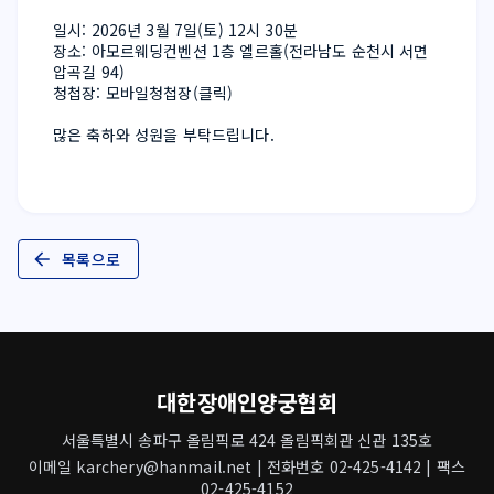
일시: 2026년 3월 7일(토) 12시 30분
장소: 아모르웨딩컨벤션 1층 엘르홀(전라남도 순천시 서면 
압곡길 94)
청첩장: 
모바일청첩장(클릭)
많은 축하와 성원을 부탁드립니다.
목록으로
대한장애인양궁협회
서울특별시 송파구 올림픽로 424 올림픽회관 신관 135호
이메일 karchery@hanmail.net | 전화번호 02-425-4142 | 팩스
02-425-4152