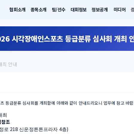
협회소개
종목소개
팀/선수
대회정보
정보공개
미디어
026 시각장애인스포츠 등급분류 심사회 개최 
개최 안내
츠 등급분류 심사회를 개최함에 아래와 같이 안내드리오니 업무에 참고 바랍
개최
임참조
218 
4
)
정로 
신운정튼튼프라자 
층