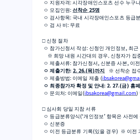
: 
ㅇ 지원자격
시각장애인스포츠 선수 누구나
: 
25
ㅇ 모집인원
선착순 
명
: 
ㅇ 검사항목
국내 시각장애인스포츠 등급
: 
ㅇ 검 사 비
무료
□ 
신청 절차
: 
, 
ㅇ 참가신청서 작성
신청인 개인정보
최근
※ 
희망 내원 시간대의 경우
, 
신청자가 집중
: 
, 
, 
ㅇ 제출서류
참가신청서
신분증 사본
이전
: 
2. 26.(
)
ㅇ 제출기한
목
까지
※ 
선착순 접수
: 
(
ibsakorea@gma
ㅇ 제출방법
이메일 제출 
: 2. 27.(
) 
ㅇ 최종참가자 확정 및 안내
금
홈페
: 
(
ibsakorea@gmail.com
) 
ㅇ 문의처
이메일
□ 
심사회 당일 지참 서류
(‘
’ 
ㅇ 등급분류양식
개인정보
항목은 사전에
ㅇ 신분증
(
)
ㅇ 이전 등급분류 기록
있을 경우
※ 
이전 